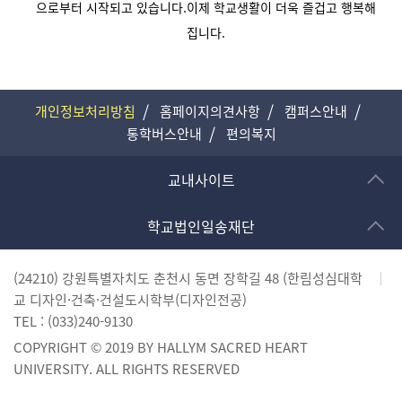
으로부터 시작되고 있습니다.
이제 학교생활이 더욱 즐겁고 행복해
집니다.
개인정보처리방침
홈페이지의견사항
캠퍼스안내
통학버스안내
편의복지
교내사이트
학교법인일송재단
(24210) 강원특별자치도 춘천시 동면 장학길 48 (한림성심대학
교 디자인·건축·건설도시학부(디자인전공)
TEL :
(033)240-9130
COPYRIGHT © 2019 BY HALLYM SACRED HEART
UNIVERSITY. ALL RIGHTS RESERVED