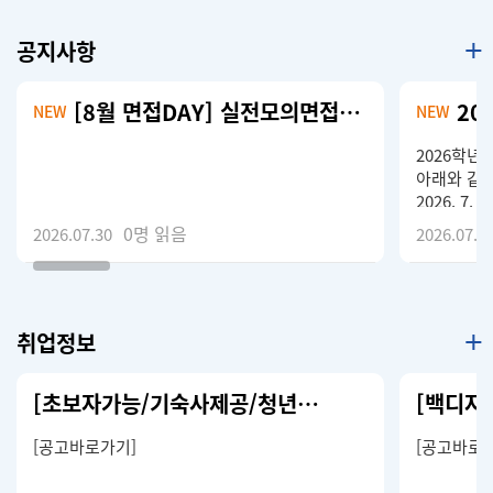
공지사항
[8월 면접DAY] 실전모의면접 참여 학생 모집 (~8.19)
NEW
NEW
2026학년
아래와 같이
2026. 7. 
학생정보시스
0
명 읽음
2026.07.30
2026.07.3
청 - 완료 (
적 증 명 서
역 예 정 증
신청기간 : 20
취업정보
제출방법 :
리 - 휴학
3. 군입대
[초보자가능/기숙사제공/청년내일채움공제] 포토샵 및 사무보조 배우면서
전부터 입영
템 로그인 
[공고바로가기]
[공고바로
서 첨부- 
사항 가. 