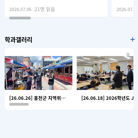
팀(033-2
21
명 읽음
학금 및 학
2026.07.06
2026.07.0
(033-24
번 / 비밀
학과갤러리
[26.06.26] 홍천군 지역위기대응 G-Lab 공동프로젝트
[26.06.18] 2026학년도 JOBWORKDAY